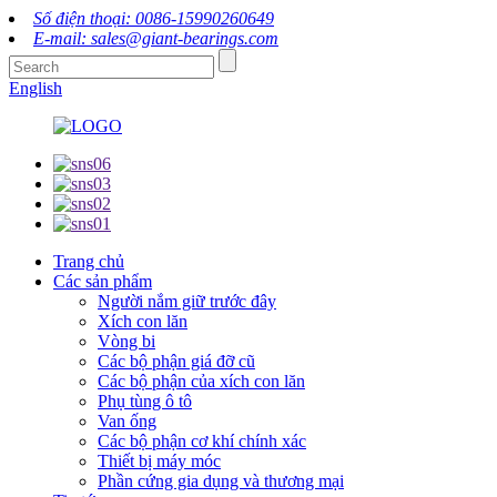
Số điện thoại: 0086-15990260649
E-mail: sales@giant-bearings.com
English
Trang chủ
Các sản phẩm
Người nắm giữ trước đây
Xích con lăn
Vòng bi
Các bộ phận giá đỡ cũ
Các bộ phận của xích con lăn
Phụ tùng ô tô
Van ống
Các bộ phận cơ khí chính xác
Thiết bị máy móc
Phần cứng gia dụng và thương mại