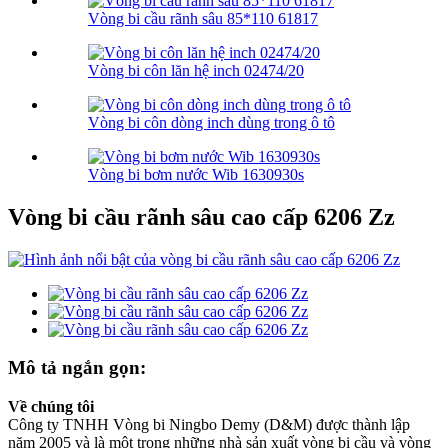
Vòng bi cầu rãnh sâu 85*110 61817
Vòng bi côn lăn hệ inch 02474/20
Vòng bi côn dòng inch dùng trong ô tô
Vòng bi bơm nước Wib 1630930s
Vòng bi cầu rãnh sâu cao cấp 6206 Zz
Mô tả ngắn gọn:
Về chúng tôi
Công ty TNHH Vòng bi Ningbo Demy (D&M) được thành lập
năm 2005 và là một trong những nhà sản xuất vòng bi cầu và vòng