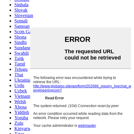
Sinhala
Slovak
Slovenian
Somali
Samoan
Scots Gaelic
Shona
Sindhi
Sundanese
Swahili
Tajik
Tamil
Telugu
Thai
Ukrainian
Urdu
Uzbek
Vietnamese
Welsh
Xhosa
Yiddish
Yoruba
Zulu
Kinyarwanda
Tatar