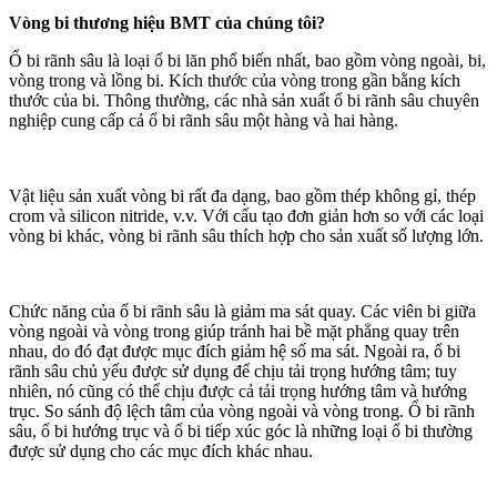
Vòng bi thương hiệu BMT của chúng tôi?
Ổ bi rãnh sâu là loại ổ bi lăn phổ biến nhất, bao gồm vòng ngoài, bi,
vòng trong và lồng bi. Kích thước của vòng trong gần bằng kích
thước của bi. Thông thường, các nhà sản xuất ổ bi rãnh sâu chuyên
nghiệp cung cấp cả ổ bi rãnh sâu một hàng và hai hàng.
Vật liệu sản xuất vòng bi rất đa dạng, bao gồm thép không gỉ, thép
crom và silicon nitride, v.v. Với cấu tạo đơn giản hơn so với các loại
vòng bi khác, vòng bi rãnh sâu thích hợp cho sản xuất số lượng lớn.
Chức năng của ổ bi rãnh sâu là giảm ma sát quay. Các viên bi giữa
vòng ngoài và vòng trong giúp tránh hai bề mặt phẳng quay trên
nhau, do đó đạt được mục đích giảm hệ số ma sát. Ngoài ra, ổ bi
rãnh sâu chủ yếu được sử dụng để chịu tải trọng hướng tâm; tuy
nhiên, nó cũng có thể chịu được cả tải trọng hướng tâm và hướng
trục. So sánh độ lệch tâm của vòng ngoài và vòng trong. Ổ bi rãnh
sâu, ổ bi hướng trục và ổ bi tiếp xúc góc là những loại ổ bi thường
được sử dụng cho các mục đích khác nhau.