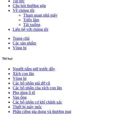
Tin tức
Câu hỏi thường gặp
Về chúng tôi
Tham quan nhà máy
Triển lãm
Tải xuống
Liên hệ với chúng tôi
Trang chủ
Các sản phẩm
Vòng bi
Thể loại
Người nắm giữ trước đây
Xích con lăn
Vòng bi
Các bộ phận giá đỡ cũ
Các bộ phận của xích con lăn
Phụ tùng ô tô
Van ống
Các bộ phận cơ khí chính xác
Thiết bị máy móc
Phần cứng gia dụng và thương mại